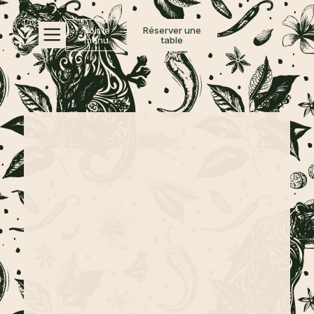
Voir le
Réserver une
menu
table