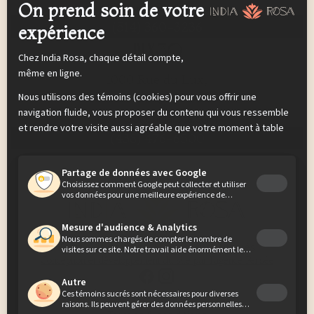
rsv.griffintown@indiarosa.com
(514) 360-3236
Dix30
1000 Rue du Lux,
Brossard, QC J4Y 0E3
rsv.dix30@indiarosa.com
(438) 476-6500
© 2026 India Rosa – Tous droits réservés
Conception et développement du site par l’agence Persée