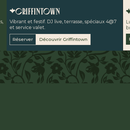
criffintown
s,
Vibrant et festif. DJ live, terrasse, spéciaux 4@7
L
et service valet.
b
Réserver
Découvrir Griffintown