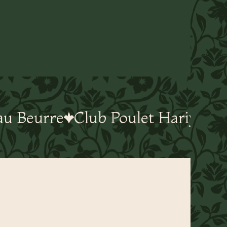
au Beurre
Club Poulet Hariyali