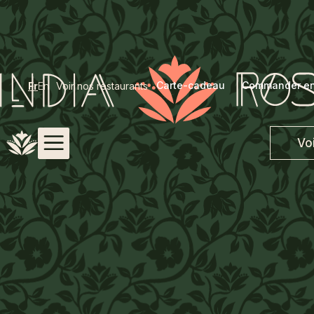
Carte-cadeau
Commander en
Fr
En
Voir nos restaurants
Vo