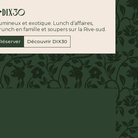
DIX30
umineux et exotique. Lunch d’affaires,
runch en famille et soupers sur la Rive-sud.
Réserver
Découvrir DIX30